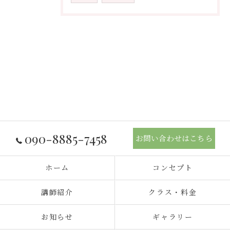
090-8885-7458
お問い合わせはこちら
ホーム
コンセプト
講師紹介
クラス・料金
お知らせ
ギャラリー