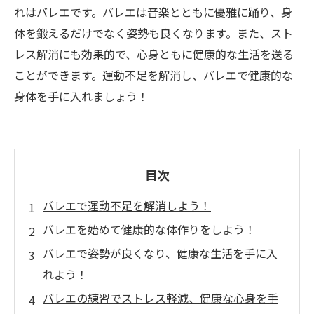
れはバレエです。バレエは音楽とともに優雅に踊り、身
体を鍛えるだけでなく姿勢も良くなります。また、スト
レス解消にも効果的で、心身ともに健康的な生活を送る
ことができます。運動不足を解消し、バレエで健康的な
身体を手に入れましょう！
目次
バレエで運動不足を解消しよう！
バレエを始めて健康的な体作りをしよう！
バレエで姿勢が良くなり、健康な生活を手に入
れよう！
バレエの練習でストレス軽減、健康な心身を手