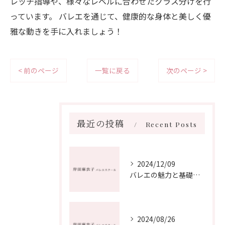
レッチ指導や、様々なレベルに合わせたクラス分けを行
っています。 バレエを通じて、健康的な身体と美しく優
雅な動きを手に入れましょう！
< 前のページ
一覧に戻る
次のページ >
最近の投稿
Recent Posts
2024/12/09
バレエの魅力と基礎知識
2024/08/26