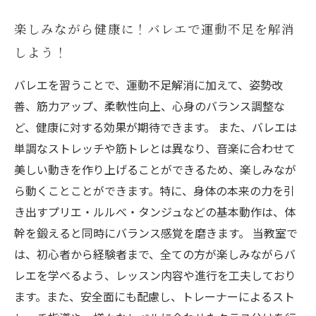
楽しみながら健康に！バレエで運動不足を解消
しよう！
バレエを習うことで、運動不足解消に加えて、姿勢改
善、筋力アップ、柔軟性向上、心身のバランス調整な
ど、健康に対する効果が期待できます。 また、バレエは
単調なストレッチや筋トレとは異なり、音楽に合わせて
美しい動きを作り上げることができるため、楽しみなが
ら動くことことができます。特に、身体の本来の力を引
き出すプリエ・ルルべ・タンジュなどの基本動作は、体
幹を鍛えると同時にバランス感覚を磨きます。 当教室で
は、初心者から経験者まで、全ての方が楽しみながらバ
レエを学べるよう、レッスン内容や進行を工夫しており
ます。また、安全面にも配慮し、トレーナーによるスト