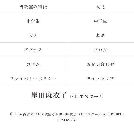
当教室の特徴
幼児
小学生
中学生
大人
基礎
アクセス
ブログ
コラム
お問い合わせ
プライバシーポリシー
サイトマップ
© 2026 西宮のバレエ教室なら岸田麻衣子バレエスクール ALL RIGHTS
RESERVED.